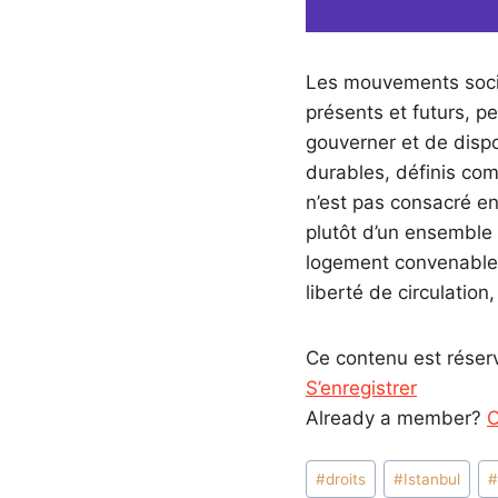
Les mouvements sociau
présents et futurs, pe
gouverner et de dispos
durables, définis comm
n’est pas consacré en 
plutôt d’un ensemble d
logement convenable, 
liberté de circulation,
Ce contenu est réser
S’enregistrer
Already a member?
C
Étiquettes
#
droits
#
Istanbul
de