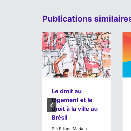
Publications similaire
es
Le droit au
logement et le
ent du
droit à la ville au
l
Brésil
cilar
Par
Ediane Maria