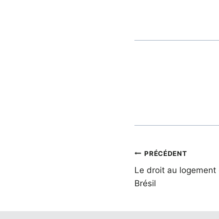
la
publication :
Navigation
PRÉCÉDENT
Le droit au logement et
de
Brésil
l’article