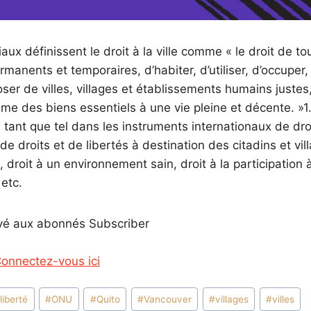
x définissent le droit à la ville comme « le droit de tou
rmanents et temporaires, d’habiter, d’utiliser, d’occuper
er de villes, villages et établissements humains justes, 
e des biens essentiels à une vie pleine et décente. »1. L
tant que tel dans les instruments internationaux de droit
e droits et de libertés à destination des citadins et vill
droit à un environnement sain, droit à la participation à
 etc.
vé aux abonnés Subscriber
onnectez-vous ici
#
liberté
#
ONU
#
Quito
#
Vancouver
#
villages
#
villes