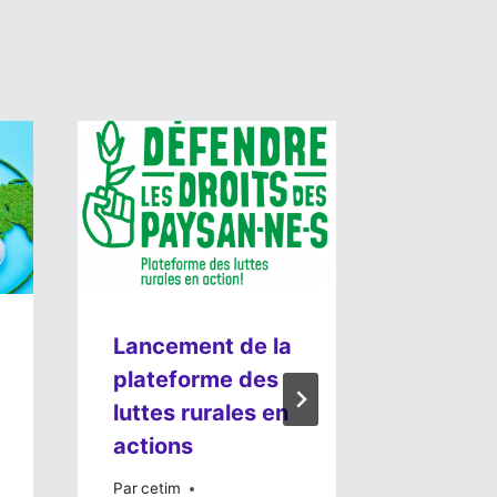
Lancement de la
Les obj
plateforme des
dévelo
luttes rurales en
durable
actions
société
Par
cetim
Par
Murad A