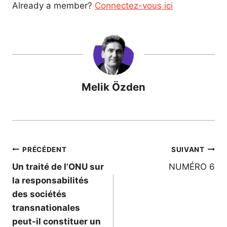
Already a member?
Connectez-vous ici
Melik Özden
Navigation
PRÉCÉDENT
SUIVANT
Un traité de l’ONU sur
NUMÉRO 6
de
la responsabilités
l’article
des sociétés
transnationales
peut-il constituer un