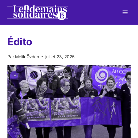
Aller
au
contenu
Édito
Par
Melik Özden
juillet 23, 2025