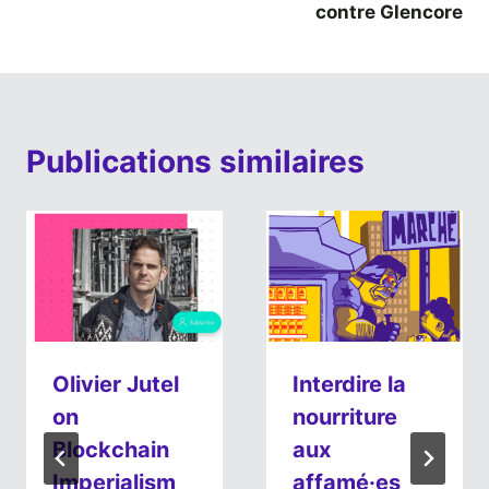
l’article
contre Glencore
Publications similaires
Olivier Jutel
Interdire la
on
nourriture
Blockchain
aux
Imperialism
affamé·es