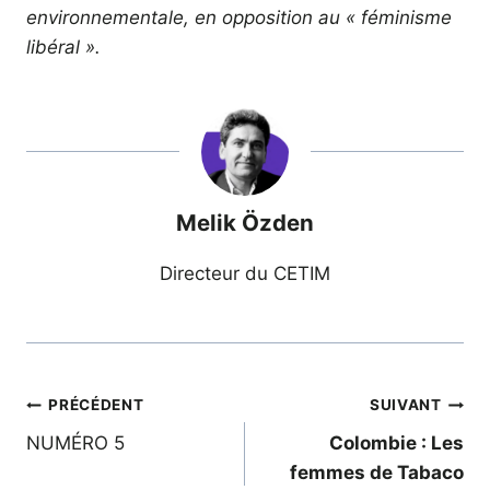
environnementale, en opposition au « féminisme
libéral ».
Melik Özden
Directeur du CETIM
Navigation
PRÉCÉDENT
SUIVANT
NUMÉRO 5
Colombie : Les
de
femmes de Tabaco