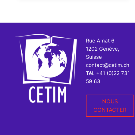
LA
DÉMOCRATIE
ET
LE
DROIT
À
Rue Amat 6
L’AUTODÉTERMINATION
1202 Genève,
Suisse
contact@cetim.ch
Tél. +41 (0)22 731
59 63
NOUS
CONTACTER