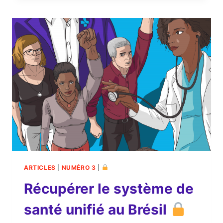
LOGEMENT
ET
LE
DROIT
À
LA
VILLE
AU
BRÉSIL
ARTICLES
|
NUMÉRO 3
|
Récupérer le système de
santé unifié au Brésil