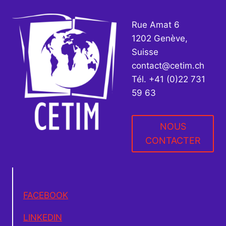
SUR
LES
Rue Amat 6
SYSTÈMES
1202 Genève,
ALIMENTAIRES :
Suisse
UNE
COLONISATION
contact@cetim.ch
FLAGRANTE
Tél. +41 (0)22 731
DE
59 63
L’ONU
PAR
L’AGROBUSINESS
NOUS
CONTACTER
FACEBOOK
LINKEDIN